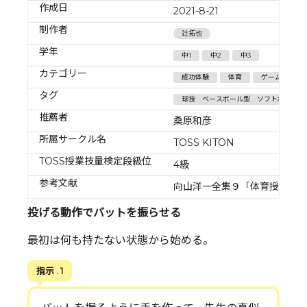
作成日
2021-8-21
制作者
辻拓也
学年
中1
中2
中3
カテゴリー
成功体験
体育
ゲーム／ボー
タグ
球技 ベースボール型 ソフトボール 
推薦者
桑原和彦
所属サークル名
TOSS KITON
TOSS授業技量検定段級位
4級
参考文献
向山洋一全集９「体育授業を
投げる動作でバットを振らせる
最初は何も持たない状態から始める。
指示 . 1