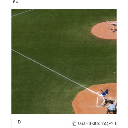
す。
ID
033HlIKltfomQFYIKhKe