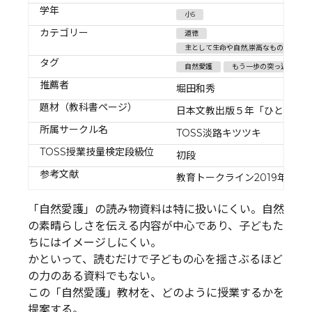
学年
小5
カテゴリー
道徳
主として生命や自然,崇高なものとの関わ
タグ
自然愛護
もう一歩の突っ込み
推薦者
堀田和秀
題材（教科書ページ）
日本文教出版５年「ひとふみ
所属サークル名
TOSS淡路キツツキ
TOSS授業技量検定段級位
初段
参考文献
教育トークライン2019年９月
「自然愛護」の読み物資料は特に扱いにくい。自然
の素晴らしさを伝える内容が中心であり、子どもた
ちにはイメージしにくい。
かといって、読むだけで子どもの心を揺さぶるほど
の力のある資料でもない。
この「自然愛護」教材を、どのように授業するかを
提案する。