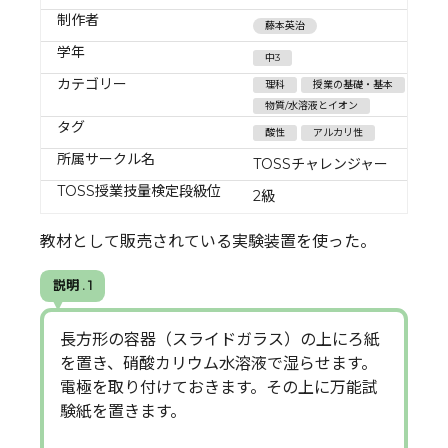
制作者
藤本英治
学年
中3
カテゴリー
理科
授業の基礎・基本
物質/水溶液とイオン
タグ
酸性
アルカリ性
所属サークル名
TOSSチャレンジャー
TOSS授業技量検定段級位
2級
教材として販売されている実験装置を使った。
説明 . 1
長方形の容器（スライドガラス）の上にろ紙
を置き、硝酸カリウム水溶液で湿らせます。
電極を取り付けておきます。その上に万能試
験紙を置きます。