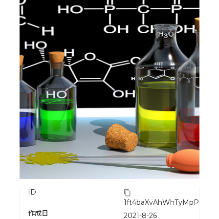
ID
1ft4baXvAhWhTyMpP6DH
作成日
2021-8-26