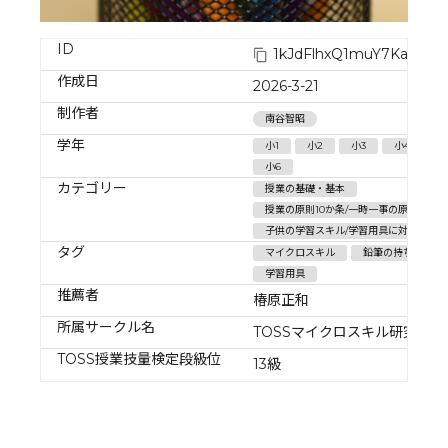
ID
1kJdFlhxQ1muY7KaLfD8
作成日
2026-3-21
制作者
南谷智昭
学年
小1
小2
小3
小4
小
小6
カテゴリー
授業の基礎・基本
授業の原則10か条/一時一事の原則
子供の学習スキル/学習用具に対する決
タグ
マイクロスキル
鉛筆の持ち方
学習用具
推薦者
椿原正和
所属サークル名
TOSSマイクロスキル研究会
TOSS授業技量検定段級位
13級