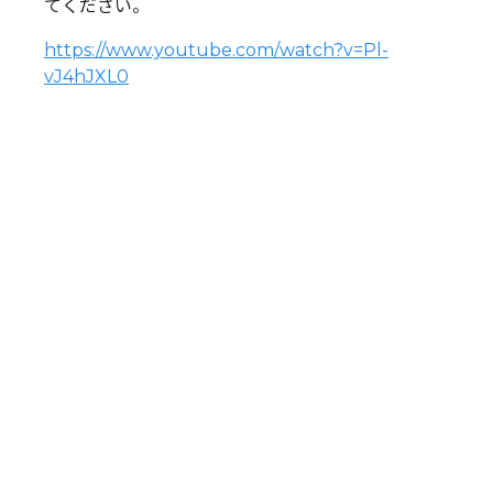
てください。
https://www.youtube.com/watch?v=Pl-
vJ4hJXL0