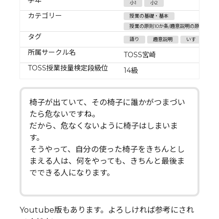
小1
小2
カテゴリー
授業の基礎・基本
授業の原則10か条/趣意説明の原則
タグ
語り
趣意説明
いす
所属サークル名
TOSS宮崎
TOSS授業技量検定段級位
14級
椅子が出ていて、その椅子に誰かがつまづい
たら危ないですね。
だから、危なくないように椅子はしまいま
す。
そうやって、自分の使った椅子をきちんとし
まえる人は、何をやっても、きちんと最後ま
でできる人になります。
Youtube版もあります。よろしければ参考にされ