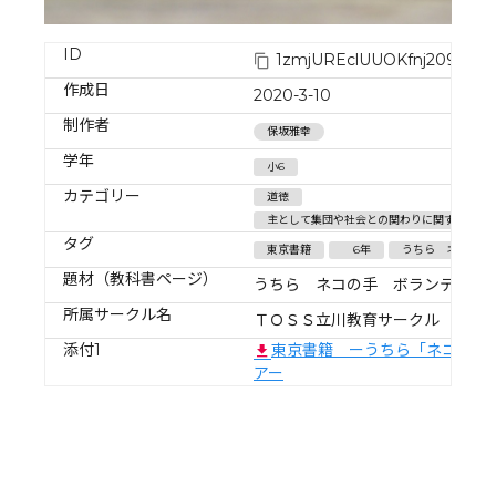
ID
1zmjUREclUUOKfnj2092
作成日
2020-3-10
制作者
保坂雅幸
学年
小6
カテゴリー
道徳
主として集団や社会との関わりに関すること/
タグ
東京書籍
6年
うちら ネコの手
題材（教科書ページ）
うちら ネコの手 ボランティア
所属サークル名
ＴＯＳＳ立川教育サークル
添付1
東京書籍 ーうちら「ネコの手
アー