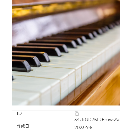
ID
34zIrGD761REmwsYaE3x
作成日
2023-7-6