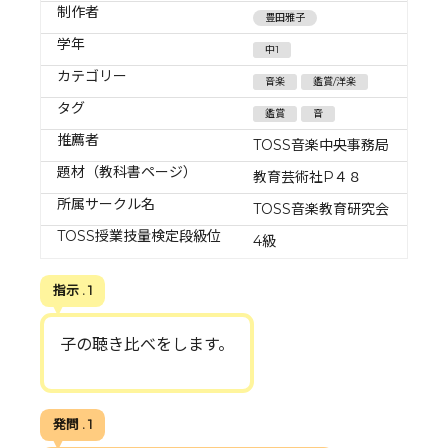
制作者
豊田雅子
学年
中1
カテゴリー
音楽
鑑賞/洋楽
タグ
鑑賞
音
推薦者
TOSS音楽中央事務局
題材（教科書ページ）
教育芸術社P４８
所属サークル名
TOSS音楽教育研究会
TOSS授業技量検定段級位
4級
指示 . 1
子の聴き比べをします。
発問 . 1