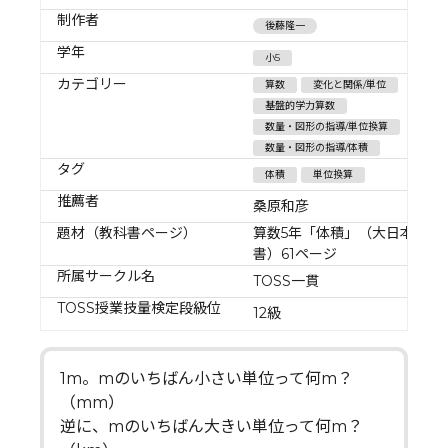
制作者
後藤隆一
学年
小5
カテゴリー
算数
変化と関係/単位
基盤的学力算数
数量・図形の指導/単位換算
数量・図形の指導/体積
タグ
体積
単位換算
推薦者
桑原和彦
題材（教科書ページ）
算数5年「体積」（大日本図
書）61ページ
所属サークル名
TOSS一貫
TOSS授業技量検定段級位
12級
1m。mのいちばん小さい単位って何m？
（mm）
逆に、mのいちばん大きい単位って何m？