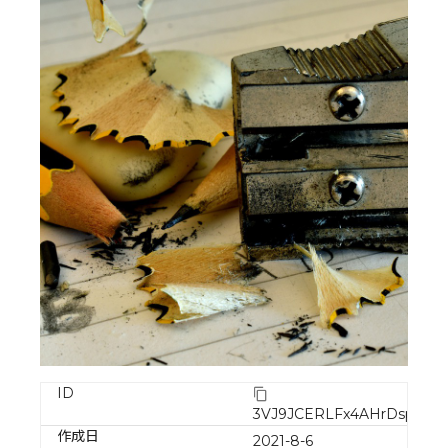
ID
3VJ9JCERLFx4AHrDsprV
作成日
2021-8-6