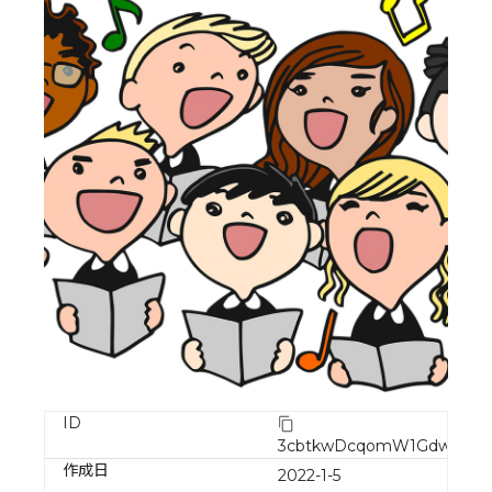
ID
3cbtkwDcqomW1GdwVAE
作成日
2022-1-5