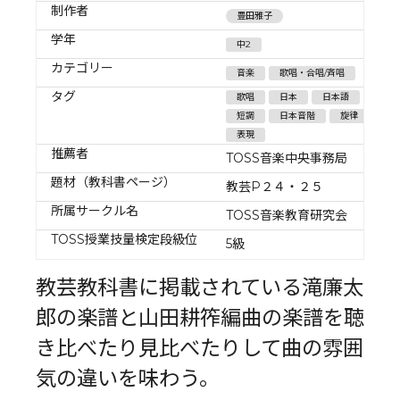
制作者
豊田雅子
学年
中2
カテゴリー
音楽
歌唱・合唱/斉唱
タグ
歌唱
日本
日本語
短調
日本音階
旋律
表現
推薦者
TOSS音楽中央事務局
題材（教科書ページ）
教芸P２４・２５
所属サークル名
TOSS音楽教育研究会
TOSS授業技量検定段級位
5級
教芸教科書に掲載されている滝廉太
郎の楽譜と山田耕筰編曲の楽譜を聴
き比べたり見比べたりして曲の雰囲
気の違いを味わう。