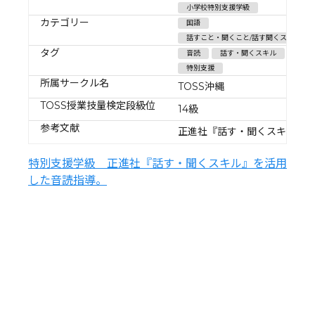
小学校特別支援学級
カテゴリー
国語
話すこと・聞くこと/話す聞くスキル
タグ
音読
話す・聞くスキル
特別支援
所属サークル名
TOSS沖縄
TOSS授業技量検定段級位
14級
参考文献
正進社『話す・聞くスキル』
特別支援学級 正進社『話す・聞くスキル』を活用
した音読指導。