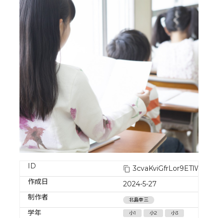
ID
3cvaKviGfrLor9ETlWoS
作成日
2024-5-27
制作者
北島幸三
学年
小1
小2
小3