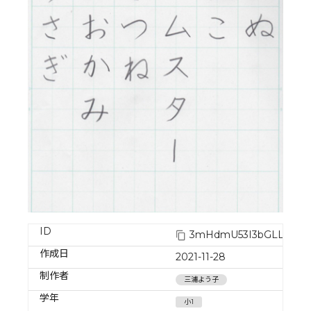
ID
3mHdmU53I3bGLLSbR
作成日
2021-11-28
制作者
三浦よう子
学年
小1