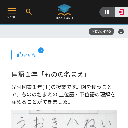
MENU
VIEW:
4148
3
いいね
国語１年「ものの名まえ」
光村図書１年(下)の授業です。図を使うこと
で、ものの名まえのj上位語・下位語の理解を
深めることができました。