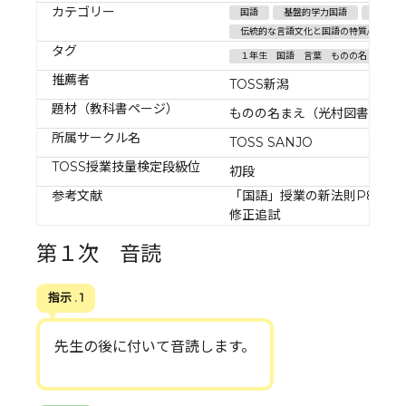
カテゴリー
国語
基盤的学力国語
書くこと
伝統的な言語文化と国語の特質/言語の
タグ
１年生 国語 言葉 ものの名まえ 上
推薦者
TOSS新潟
題材（教科書ページ）
ものの名まえ（光村図書１年国
所属サークル名
TOSS SANJO
TOSS授業技量検定段級位
初段
参考文献
「国語」授業の新法則P84田
修正追試
第１次 音読
指示 . 1
先生の後に付いて音読します。