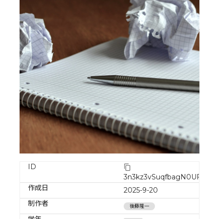
ID
3n3kz3vSuqfbagN0UFum
作成日
2025-9-20
制作者
後藤隆一
学年