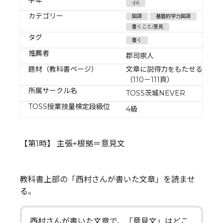
小5
カテゴリー
国語
基盤的学力国語
書くこと/意見
タグ
書く
推薦者
郡司崇人
題材（教科書ページ）
文章に説得力をもたせるには
（110－111頁）
所属サークル名
TOSS茨城NEVER
TOSS授業技量検定段級位
4級
【第1時】 主張+根拠＝意見文
教科書上部の「西村さんが書いた文章」を読ませ
る。
西村さんが書いた文章で、「意見文」はどこ