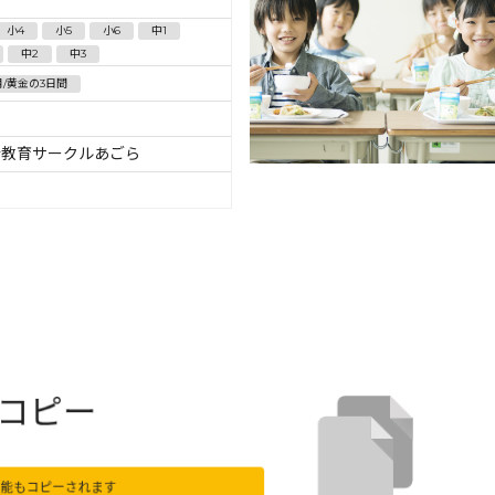
小4
小5
小6
中1
中2
中3
月/黄金の3日間
会教育サークルあごら