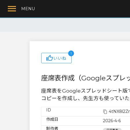
MENU
1
いいね
座席表作成（Googleスプ
座席表をGoogleスプレッドシート
コピーを作成し、先生方も使っていた
ID
4tNX8l2Z
作成日
2026-4-6
制作者