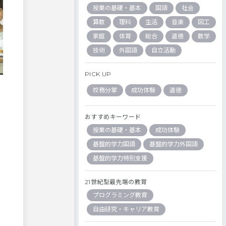
授業の基礎・基本
国語
社会
算数
理科
生活
音楽
図工
家庭
体育
総合
道徳
数学
技術
外国語
自立活動
PICK UP
校務分掌
成功体験
道徳
おすすめキーワード
授業の基礎・基本
成功体験
基盤的学力国語
基盤的学力外国語
基盤的学力特別支援
21世紀型最先端の教育
プログラミング教育
自由研究・キャリア教育