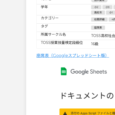
日戸勇希
学年
小2
小3
高校生
小1
カテゴリー
校務詳細
4
タグ
座席表
所属サークル名
TOSS高校社
TOSS授業技量検定段級位
16級
座席表（Googleスプレッドシート版）