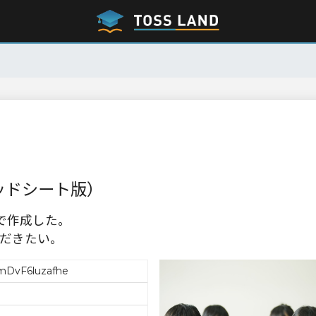
レッドシート版）
版で作成した。
だきたい。
mDvF6luzafhe