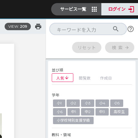
サービス一覧
ログイン
VIEW:
209
リセット
検 索
並び順
人気
閲覧数
作成日
学年
小1
小2
小3
小4
小5
小6
中1
中2
中3
高校生
小学校特別支援学級
教科・領域