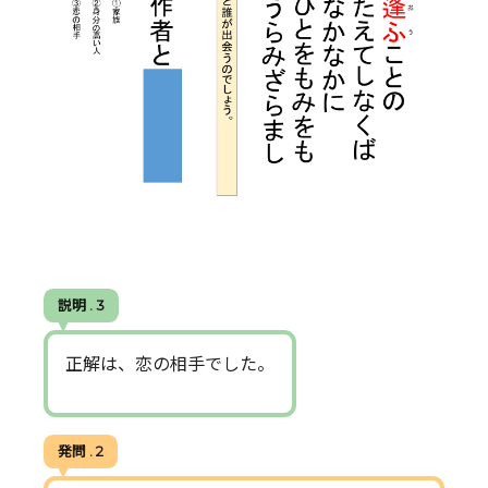
説明 . 3
正解は、恋の相手でした。
発問 . 2