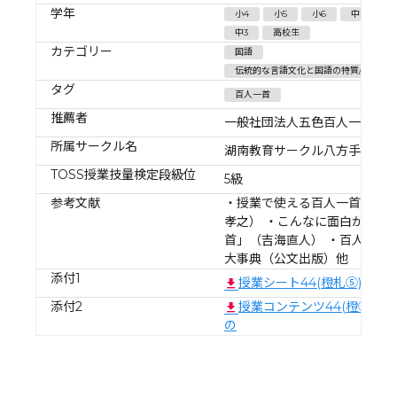
学年
小4
小5
小6
中1
中
中3
高校生
カテゴリー
国語
伝統的な言語文化と国語の特質/伝統的
タグ
百人一首
推薦者
一般社団法人五色百人一首協
所属サークル名
湖南教育サークル八方手裏剣
TOSS授業技量検定段級位
5級
参考文献
・授業で使える百人一首小話
孝之） ・こんなに面白かった
首」（吉海直人） ・百人一首
大事典（公文出版）他
添付1
授業シート44(橙札⑤)あふ
添付2
授業コンテンツ44(橙⑤) 
の