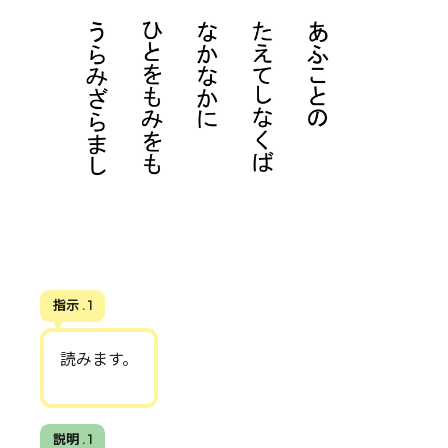
指示 . 1
読みます。
説明 . 1