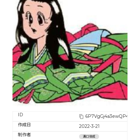
ID
6P7VgGj4a3ewQP4w32
作成日
2022-3-21
制作者
溝口佳成