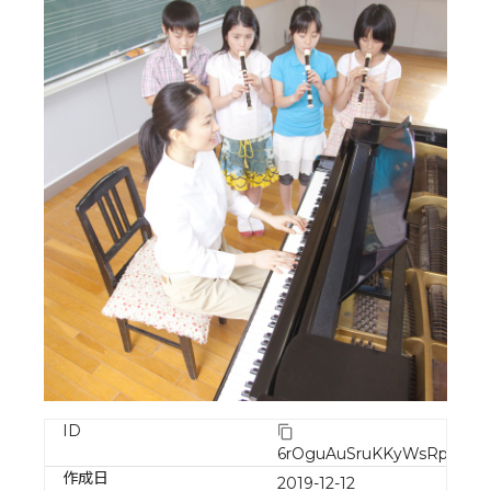
ID
6rOguAuSruKKyWsRptq2
作成日
2019-12-12