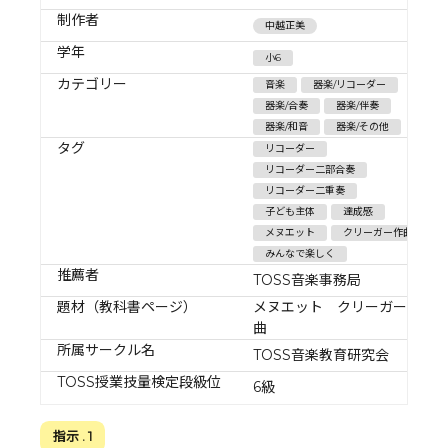
制作者
中越正美
学年
小6
カテゴリー
音楽
器楽/リコーダー
器楽/合奏
器楽/伴奏
器楽/和音
器楽/その他
タグ
リコーダー
リコーダー二部合奏
リコーダー二重奏
子ども主体
達成感
メヌエット
クリーガー作曲
みんなで楽しく
推薦者
TOSS音楽事務局
題材（教科書ページ）
メヌエット クリーガー作
曲
所属サークル名
TOSS音楽教育研究会
TOSS授業技量検定段級位
6級
指示 . 1