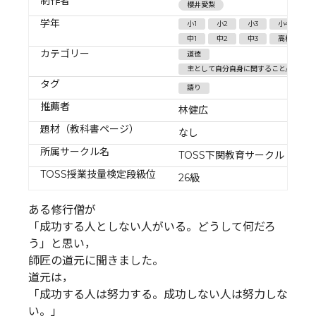
制作者
櫻井愛梨
学年
小1
小2
小3
小4
小
中1
中2
中3
高校生
カテゴリー
道徳
主として自分自身に関すること/希望と勇
タグ
語り
推薦者
林健広
題材（教科書ページ）
なし
所属サークル名
TOSS下関教育サークル
TOSS授業技量検定段級位
26級
ある修行僧が
「成功する人としない人がいる。どうして何だろ
う」と思い，
師匠の道元に聞きました。
道元は，
「成功する人は努力する。成功しない人は努力しな
い。」