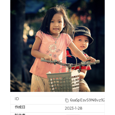
ID
6sa5pEsvS9N8vz92InCF
作成日
2023-1-28