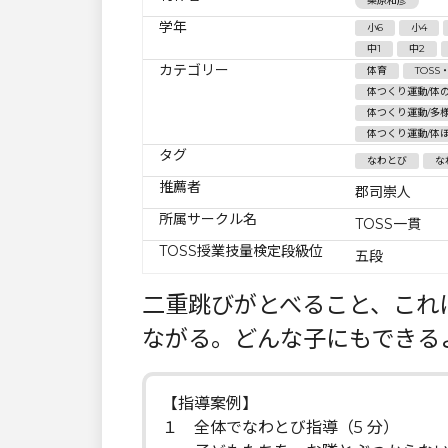
桑原和彦
学年
小6
小4
中1
中2
カテゴリー
体育
TOS
体つくり運動/体
体つくり運動/多
体つくり運動/体
タグ
なわとび
な
推薦者
郡司崇人
所属サークル名
TOSS一貫
TOSS授業技量検定段級位
五段
二重跳びがとべること、これ
ながる。どんな子にもできる
【指導案例】
１ 全体でなわとび指導（5 分）