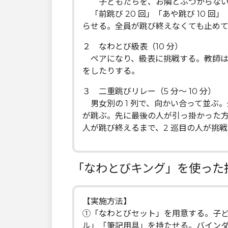
子どもたちを、お隣とぶつからない
「前跳び 20 回」「あや跳び 10 回
らせる。全員が跳び終えなくても止め
２ なわとび級表（10 分）
ペアになり、級表に挑戦する。教師は
をしたりする。
３ 二重跳びリレー（5 分～ 10 分）
男女別の 1 列で、向かい合って並ぶ
が跳ぶ。先に最後の人が引っ掛かった
人が跳び終えるまで、2 巡目の人が挑
「なわとびキング」を使った
【実施方法】
①「なわとびセット」を用意する。子
ル」「筆記用具」を持たせる。バイン