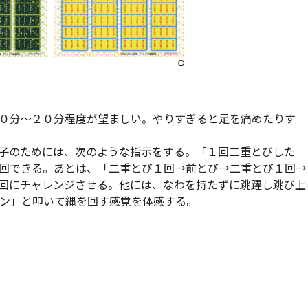
０分～２０分程度が望ましい。やりすぎると足を痛めたりす
子のためには、次のような指示をする。「１回二重とびした
回できる。あとは、「二重とび１回→前とび→二重とび１回→
回にチャレンジさせる。他には、なわを持たずに跳躍し跳び上
ン」と叩いて縄を回す感覚を体感する。