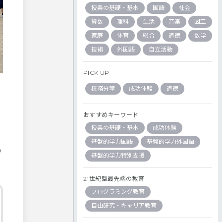
授業の基礎・基本
国語
社会
算数
理科
生活
音楽
図工
家庭
体育
総合
道徳
数学
技術
外国語
自立活動
PICK UP
校務分掌
成功体験
道徳
おすすめキーワード
授業の基礎・基本
成功体験
基盤的学力国語
基盤的学力外国語
つ
基盤的学力特別支援
21世紀型最先端の教育
プログラミング教育
自由研究・キャリア教育