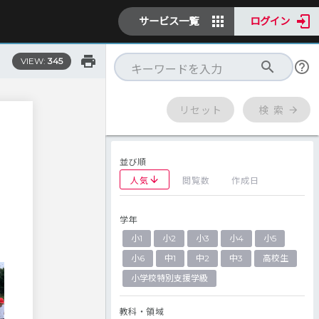
サービス一覧
ログイン
VIEW:
345
リセット
検 索
並び順
人気
閲覧数
作成日
学年
小1
小2
小3
小4
小5
小6
中1
中2
中3
高校生
小学校特別支援学級
教科・領域