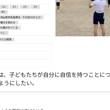
小2
小1
小3
小5
中3
S・向山型有名指導法 その他/なわとび
の動きを高める
様な動きをつくる
ほぐし
わとび級表
は、子どもたちが自分に自信を持つことに
ようにしたい。