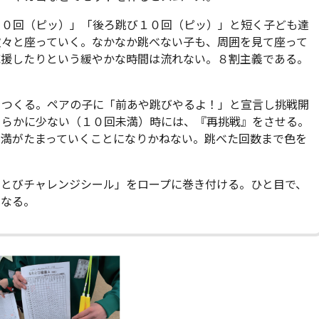
１０回（ピッ）」「後ろ跳び１０回（ピッ）」と短く子ども達
次々と座っていく。なかなか跳べない子も、周囲を見て座って
応援したりという緩やかな時間は流れない。８割主義である。
をつくる。ペアの子に「前あや跳びやるよ！」と宣言し挑戦開
きらかに少ない（１０回未満）時には、『再挑戦』をさせる。
不満がたまっていくことになりかねない。跳べた回数まで色を
わとびチャレンジシール」をロープに巻き付ける。ひと目で、
となる。