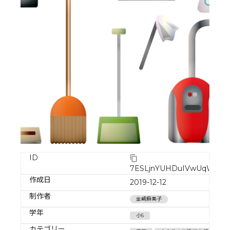
ID
7ESLjnYUHDuIVwUqWoQn
作成日
2019-12-12
制作者
金崎麻美子
学年
小5
カテゴリー