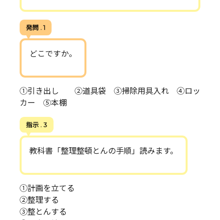
発問 . 1
どこですか。
①引き出し ②道具袋 ③掃除用具入れ ④ロッ
カー ⑤本棚
指示 . 3
教科書「整理整頓とんの手順」読みます。
①計画を立てる
②整理する
③整とんする