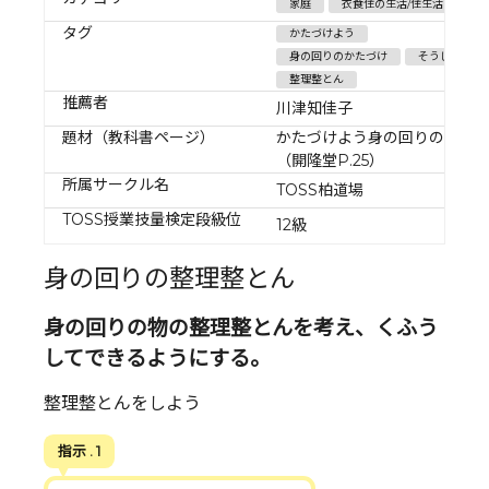
家庭
衣食住の生活/住生活
タグ
かたづけよう
身の回りのかたづけ
そうじ
整理整とん
推薦者
川津知佳子
題材（教科書ページ）
かたづけよう身の回りの物
（開隆堂P.25）
所属サークル名
TOSS柏道場
TOSS授業技量検定段級位
12級
身の回りの整理整とん
身の回りの物の整理整とんを考え、くふう
してできるようにする。
整理整とんをしよう
指示 . 1