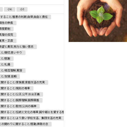
小6
小3
すること/善悪の判断,自律,自由と責任
個性の伸長
節度節制
真理の探究
誠実・正直
希望と勇気,努力と強い意志
と/親切,思いやり
と/感謝
と/礼儀
と/相互理解,寛容
と/友情,信頼
関すること/家族愛,家庭生活の充実
関すること/規則の尊重
関すること/公正,公平,社会正義
関すること/国際理解,国際親善
関すること/勤労,公共の精神
関すること/伝統と文化の尊重,国や郷土を愛する態度
に関すること/より良い学校生活、集団生活の充実
との関わりに関すること/感動,畏敬の念