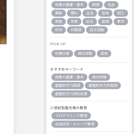
授業の基礎・基本
国語
社会
算数
理科
生活
音楽
図工
家庭
体育
総合
道徳
数学
技術
外国語
自立活動
PICK UP
校務分掌
成功体験
道徳
おすすめキーワード
授業の基礎・基本
成功体験
基盤的学力国語
基盤的学力外国語
基盤的学力特別支援
21世紀型最先端の教育
プログラミング教育
自由研究・キャリア教育