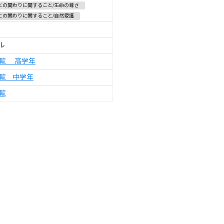
との関わりに関すること/生命の尊さ
との関わりに関すること/自然愛護
ル
覧 高学年
覧 中学年
覧