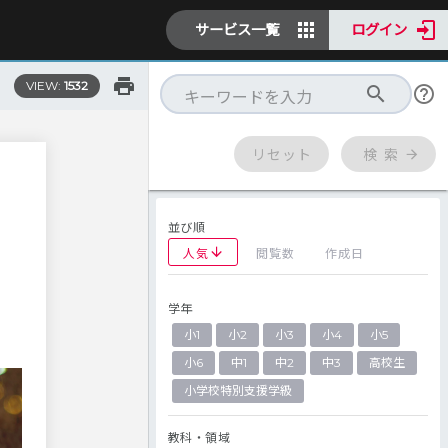
サービス一覧
ログイン
VIEW:
1532
リセット
検 索
並び順
人気
閲覧数
作成日
学年
に
小1
小2
小3
小4
小5
小6
中1
中2
中3
高校生
小学校特別支援学級
教科・領域