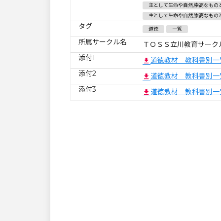
主として生命や自然,崇高なもの
主として生命や自然,崇高なもの
タグ
道徳
一覧
所属サークル名
ＴＯＳＳ立川教育サーク
添付1
道徳教材 教科書別一
添付2
道徳教材 教科書別一
添付3
道徳教材 教科書別一