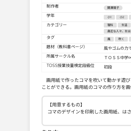
制作者
関澤陽子
学年
小1
小2
カテゴリー
理科
生活
身近な人々、社会
タグ
風
吹く
題材（教科書ページ）
風やゴムの力
所属サークル名
ＴＯＳＳ中学
TOSS授業技量検定段級位
初段
画用紙で作ったコマを吹いて動かす遊び
ことができる。画用紙のコマの作り方を画
【用意するもの】
コマのデザインを印刷した画用紙、は