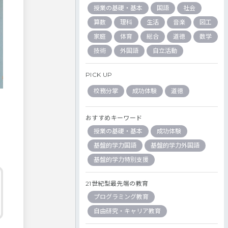
授業の基礎・基本
国語
社会
算数
理科
生活
音楽
図工
家庭
体育
総合
道徳
数学
技術
外国語
自立活動
PICK UP
校務分掌
成功体験
道徳
おすすめキーワード
授業の基礎・基本
成功体験
基盤的学力国語
基盤的学力外国語
基盤的学力特別支援
21世紀型最先端の教育
プログラミング教育
自由研究・キャリア教育