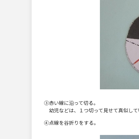
③赤い線に沿って切る。
幼児などは、１つ切って見せて真似して
④点線を谷折りをする。