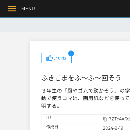
MENU
いいね
ふきごまをふ～ふ～回そう
３年生の「風やゴムで動かそう」の学
動で使うコマは、画用紙などを使って
明する。
ID
7ZTY4AfX
作成日
2024-8-19