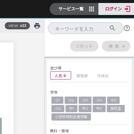
サービス一覧
ログイン
VIEW:
433
リセット
検 索
並び順
人気
閲覧数
作成日
学年
小1
小2
小3
小4
小5
小6
中1
中2
中3
高校生
小学校特別支援学級
教科・領域