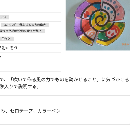
小3
エネルギー/風とゴムの力の働き
及び自然/自然や物を使った遊び
手作り
で動かそう
∞
で、「吹いて作る風の力でものを動かせること」に気づかせる
像入りで説明する。
さみ、セロテープ、カラーペン