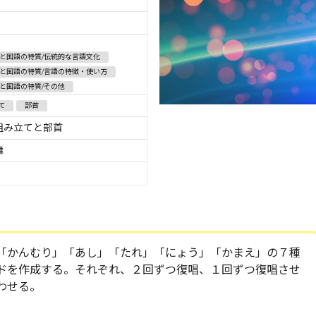
と国語の特質/伝統的な言語文化
と国語の特質/言語の特徴・使い方
と国語の特質/その他
て
部首
組み立てと部首
舞
「かんむり」「あし」「たれ」「にょう」「かまえ」の７種
ドを作成する。それぞれ、２回ずつ復唱、１回ずつ復唱させ
わせる。