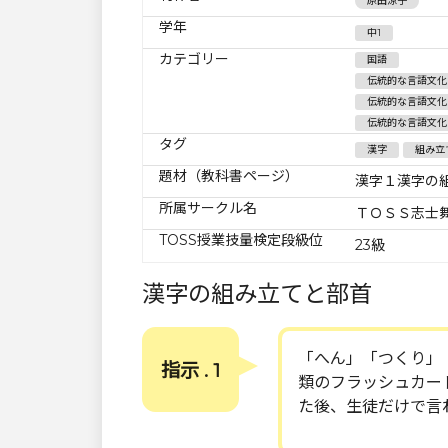
原田涼子
学年
中1
カテゴリー
国語
伝統的な言語文化
伝統的な言語文化
伝統的な言語文化
タグ
漢字
組み立
題材（教科書ページ）
漢字１漢字の
所属サークル名
ＴＯＳＳ志士
TOSS授業技量検定段級位
23級
漢字の組み立てと部首
「へん」「つくり」
指示 . 1
類のフラッシュカー
た後、生徒だけで言