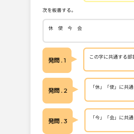
次を板書する。
休 使 今 会
この字に共通する部
発問 . 1
「休」「使」に共通
発問 . 2
「今」「会」に共通
発問 . 3