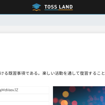
ける既習事項である。楽しい活動を通して復習するこ
iajMdVasvJZ