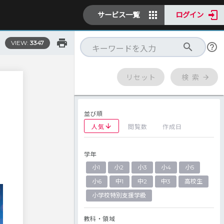
サービス一覧
ログイン
VIEW:
3347
リセット
検 索
並び順
人気
閲覧数
作成日
学年
と
小1
小2
小3
小4
小5
小6
中1
中2
中3
高校生
小学校特別支援学級
教科・領域