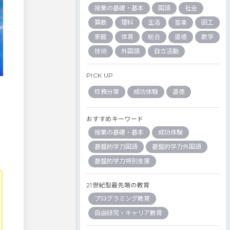
授業の基礎・基本
国語
社会
算数
理科
生活
音楽
図工
家庭
体育
総合
道徳
数学
技術
外国語
自立活動
PICK UP
校務分掌
成功体験
道徳
おすすめキーワード
授業の基礎・基本
成功体験
基盤的学力国語
基盤的学力外国語
基盤的学力特別支援
21世紀型最先端の教育
プログラミング教育
自由研究・キャリア教育