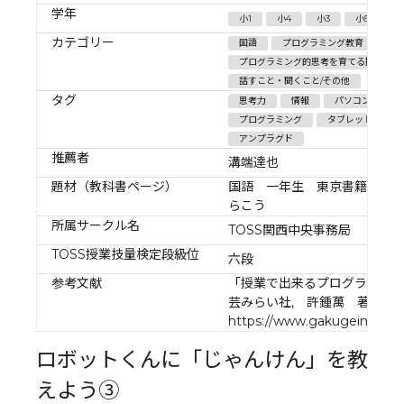
学年
小1
小4
小3
小5
小
カテゴリー
国語
プログラミング教育
プログラミング的思考を育てる授業/プ
話すこと・聞くこと/その他
タグ
思考力
情報
パソコン
プログラミング
タブレット
アンプラグド
推薦者
溝端達也
題材（教科書ページ）
国語 一年生 東京書籍 「
らこう
所属サークル名
TOSS関西中央事務局
TOSS授業技量検定段級位
六段
参考文献
「授業で出来るプログラミン
芸みらい社, 許鍾萬 著）
https://www.gakugeimirai.jp
ロボットくんに「じゃんけん」を教
えよう③