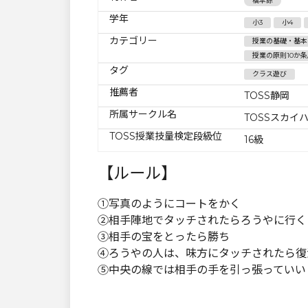
橋本諒
学年
小3
小4
カテゴリー
授業の基礎・基本
授業の原則10か条
タグ
クラス遊び
推薦者
TOSS静岡
所属サークル名
TOSSスカイ
TOSS授業技量検定段級位
16級
【ルール】
①写真のようにコートをかく
②相手陣地でタッチされたらろうやに行く
③相手の宝をとったら勝ち
④ろうやの人は、味方にタッチされたら復
⑤中央の線では相手の手を引っ張っていい