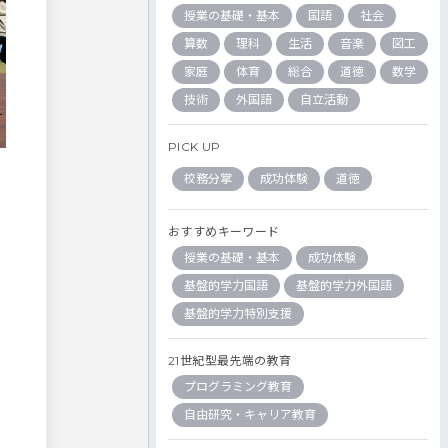
授業の基礎・基本
国語
社会
算数
理科
生活
音楽
図工
家庭
体育
総合
道徳
数学
技術
外国語
自立活動
PICK UP
校務分掌
成功体験
道徳
おすすめキーワード
授業の基礎・基本
成功体験
基盤的学力国語
基盤的学力外国語
基盤的学力特別支援
21世紀型最先端の教育
プログラミング教育
自由研究・キャリア教育