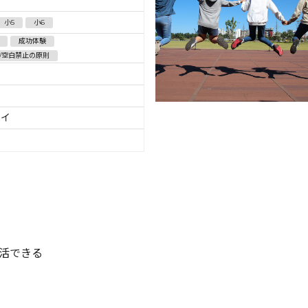
小5
小6
成功体験
/空白禁止の原則
ハイ
活できる