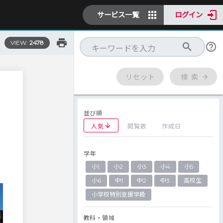
サービス一覧
ログイン
VIEW:
2478
リセット
検 索
並び順
人気
閲覧数
作成日
学年
小1
小2
小3
小4
小5
小6
中1
中2
中3
高校生
小学校特別支援学級
教科・領域