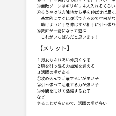
③無敵ゾーンはギリギリ４人入れるくらい
④ろうやは味方陣地から手を伸ばせば届く
基本的にすぐに復活できるので空白がな
助けようと手を伸ばすが相手に引っ張り
⑤教師が一緒になって遊ぶ
これがいちばんだと思います！
【メリット】
１男女もふれあい仲良くなる
２腕を引っ張る力加減を覚える
３活躍の場がある
①攻め込んで活躍する足が早い子
②引っ張って活躍する力が強い子
③仲間を助けて活躍する女子
など
やることが多いので、活躍の場が多い