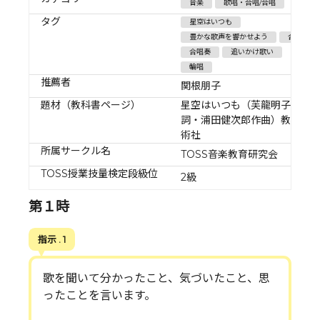
音楽
歌唱・合唱/合唱
タグ
星空はいつも
豊かな歌声を響かせよう
合唱
合唱奏
追いかけ歌い
輪唱
推薦者
関根朋子
題材（教科書ページ）
星空はいつも（芙龍明子作
詞・浦田健次郎作曲）教育芸
術社
所属サークル名
TOSS音楽教育研究会
TOSS授業技量検定段級位
2級
第１時
指示 . 1
歌を聞いて分かったこと、気づいたこと、思
ったことを言います。