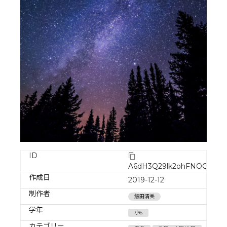
ID
A6dH3Q29lk2ohFNOQvYO
作成日
2019-12-12
制作者
飯田清美
学年
小6
カテゴリー