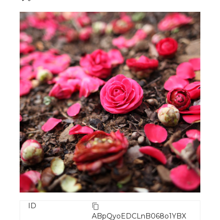
ID
ABpQyoEDCLnB068o1YBX