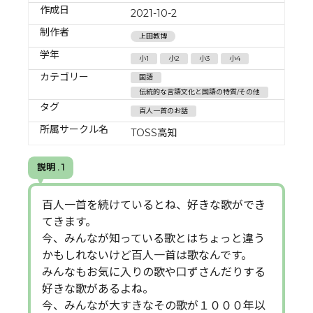
作成日
2021-10-2
制作者
上田教博
学年
小1
小2
小3
小4
カテゴリー
国語
伝統的な言語文化と国語の特質/その他
タグ
百人一首のお話
所属サークル名
TOSS高知
説明 . 1
百人一首を続けているとね、好きな歌ができ
てきます。
今、みんなが知っている歌とはちょっと違う
かもしれないけど百人一首は歌なんです。
みんなもお気に入りの歌や口ずさんだりする
好きな歌があるよね。
今、みんなが大すきなその歌が１０００年以