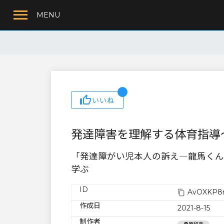
MENU
いいね
発達障害を理解する体育指導
「発達障がい児本人の訴え―龍馬くん
学ぶ
ID
AvOXKP8
作成日
2021-8-15
制作者