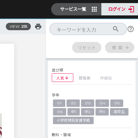
サービス一覧
ログイン
VIEW:
255
リセット
検 索
並び順
人気
閲覧数
作成日
学年
ら
小1
小2
小3
小4
小5
小6
中1
中2
中3
高校生
小学校特別支援学級
教科・領域