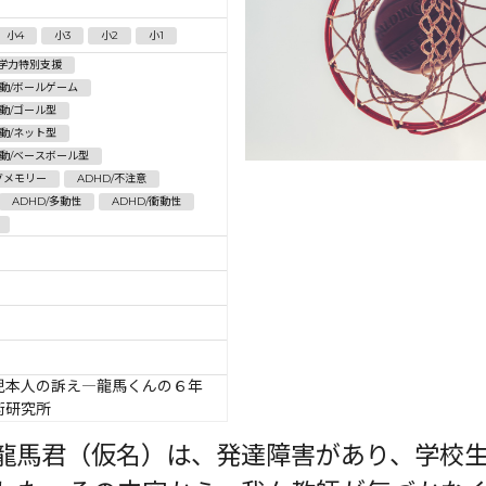
小4
小3
小2
小1
学力特別支援
動/ボールゲーム
動/ゴール型
動/ネット型
動/ベースボール型
グメモリー
ADHD/不注意
ADHD/多動性
ADHD/衝動性
児本人の訴え―龍馬くんの６年
術研究所
龍馬君（仮名）は、発達障害があり、学校