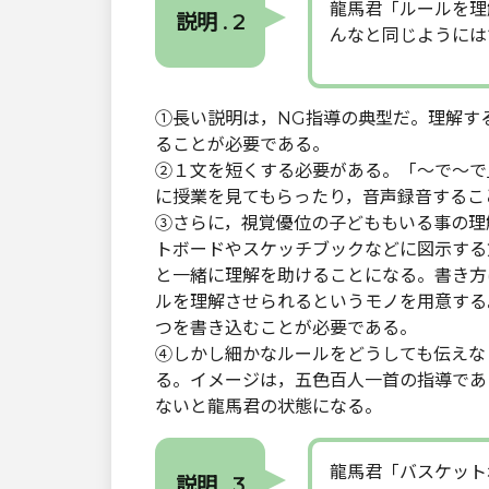
龍馬君「ルールを理
説明 . 2
んなと同じようには
①長い説明は，NG指導の典型だ。理解す
ることが必要である。
②１文を短くする必要がある。「～で～で
に授業を見てもらったり，音声録音するこ
③さらに，視覚優位の子どももいる事の理
トボードやスケッチブックなどに図示する
と一緒に理解を助けることになる。書き方
ルを理解させられるというモノを用意する
つを書き込むことが必要である。
④しかし細かなルールをどうしても伝えな
る。イメージは，五色百人一首の指導であ
ないと龍馬君の状態になる。
龍馬君「バスケット
説明 . 3