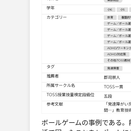
桑原和彦
学年
小6
小5
カテゴリー
体育
基盤的
ゲーム／ボール運
ゲーム／ボール運
ゲーム／ボール運
ゲーム／ボール運
ADHD/ワーキン
ADHD/対応策
その他/TOSS教材
タグ
発達障害
推薦者
郡司崇人
所属サークル名
TOSS一貫
TOSS授業技量検定段級位
五段
参考文献
「発達障がい
間―」教育技
ボールゲームの事例である。