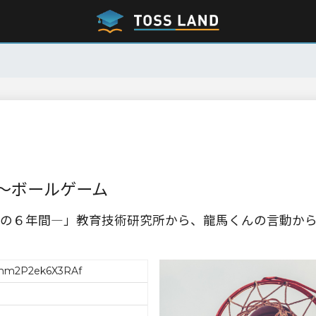
～ボールゲーム
の６年間―」教育技術研究所から、龍馬くんの言動か
nm2P2ek6X3RAf