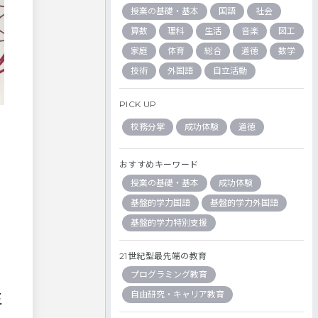
授業の基礎・基本
国語
社会
算数
理科
生活
音楽
図工
家庭
体育
総合
道徳
数学
技術
外国語
自立活動
PICK UP
校務分掌
成功体験
道徳
おすすめキーワード
授業の基礎・基本
成功体験
基盤的学力国語
基盤的学力外国語
基盤的学力特別支援
21世紀型最先端の教育
プログラミング教育
生
自由研究・キャリア教育