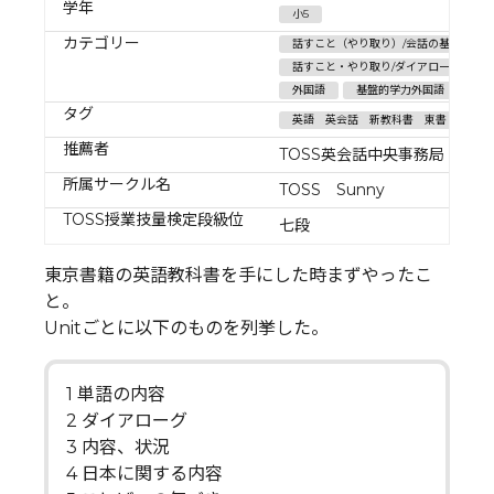
学年
小5
カテゴリー
話すこと（やり取り）/会話の基本
話すこと・やり取り/ダイアローグ指導
外国語
基盤的学力外国語
タグ
英語 英会話 新教科書 東書
推薦者
TOSS英会話中央事務局
所属サークル名
TOSS Sunny
TOSS授業技量検定段級位
七段
東京書籍の英語教科書を手にした時まずやったこ
と。
Unitごとに以下のものを列挙した。
1 単語の内容
2 ダイアローグ
3 内容、状況
4 日本に関する内容