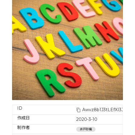
ID
Awvz8b1J3tLEfXI3J3Bc
作成日
2020-3-10
制作者
井戸砂織