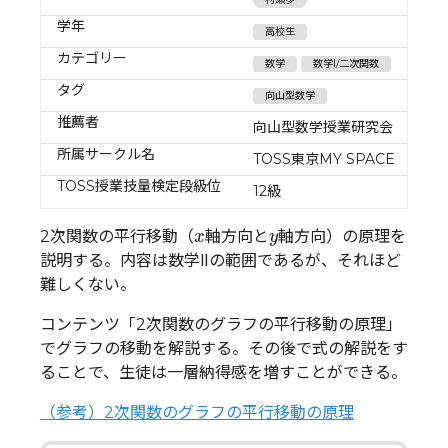
学年
高校生
カテゴリー
数学
数学Ⅰ/二次関数
タグ
向山型数学
推薦者
向山型数学授業研究会
所属サークル名
TOSS東京MY SPACE
TOSS授業技量検定段級位
12級
x
y
2次関数の平行移動（
軸方向と
軸方向）の原理を
x
y
説明する。内容は数学Ⅱの範囲であるが、それほど
難しくない。
コンテンツ「2次関数のグラフの平行移動の原理」
でグラフの移動を解説する。その後で式の解説をす
ることで、生徒は一層納得感を増すことができる。
（参考）2次関数のグラフの平行移動の原理