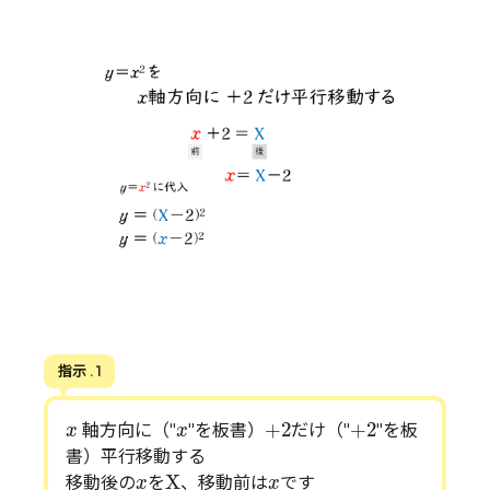
指示 . 1
+
2
+
2
x
x
+
2
+
2
軸方向に（"
"を板書）
だけ（"
"を板
x
x
書）平行移動する
X
x
x
X
移動後の
を
、移動前は
です
x
x