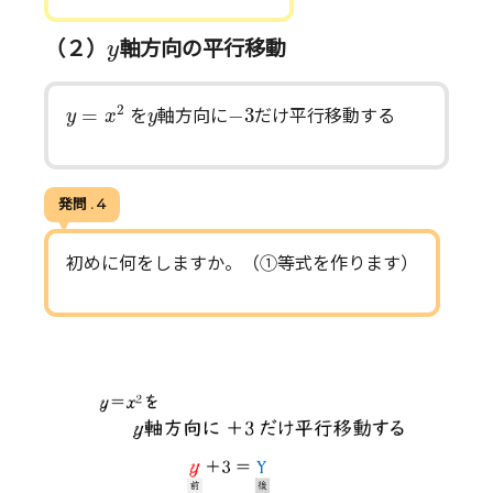
y
（２）
軸方向の平行移動
y
y
=
x
2
−
3
y
2
=
−
3
を
軸方向に
だけ平行移動する​
y
x
y
発問 . 4
初めに何をしますか。（①等式を作ります）