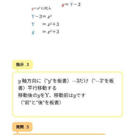
指示 . 3
−
3
−
3
y
y
−
3
−
3
軸方向に（"
"を板書）
だけ（"
"を板
y
y
書）平行移動する
Y
y
y
Y
移動後の
を
、移動前は
です
y
y
（"前"と"後"を板書）
発問 . 5