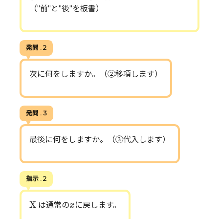
（"前"と"後"を板書）
発問 . 2
次に何をしますか。（②移項します）
発問 . 3
最後に何をしますか。（③代入します）
指示 . 2
X
x
X
は通常の
に戻します。
x