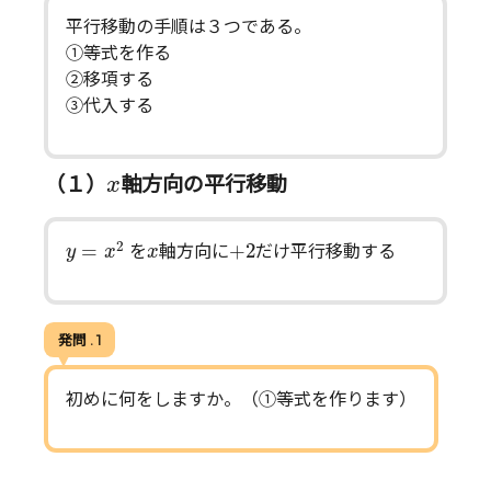
平行移動の手順は３つである。
①等式を作る​
②移項する​
③代入する​
x
（１）
軸方向の平行移動
x
y
=
x
2
+
2
x
2
=
+
2
を
軸方向に
だけ平行移動する​
y
x
x
発問 . 1
初めに何をしますか。（①等式を作ります）