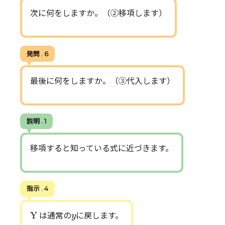
次に何をしますか。（②移項します）
発問 . 6
最後に何をしますか。（③代入します）
説明 . 1
移項すると知っている式に近づきます。
指示 . 4
Y
y
Y
は通常の
に戻します。
y