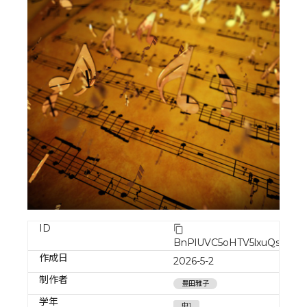
ID
BnPlUVC5oHTV5lxuQs7c
作成日
2026-5-2
制作者
豊田雅子
学年
中1