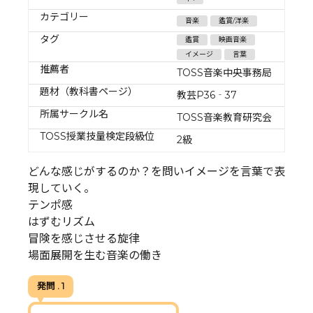
カテゴリー
音楽
鑑賞/洋楽
タグ
鑑賞
映画音楽
イメージ
言葉
推薦者
TOSS音楽中央事務局
題材（教科書ページ）
教芸P36‐37
所属サークル名
TOSS音楽教育研究会
TOSS授業技量検定段級位
2級
どんな感じがするのか？を問いイメージを言葉で表
現していく。
テンポ感
はずむリズム
冒険を感じさせる旋律
場面展開を生む音楽の働き
発問 . 1