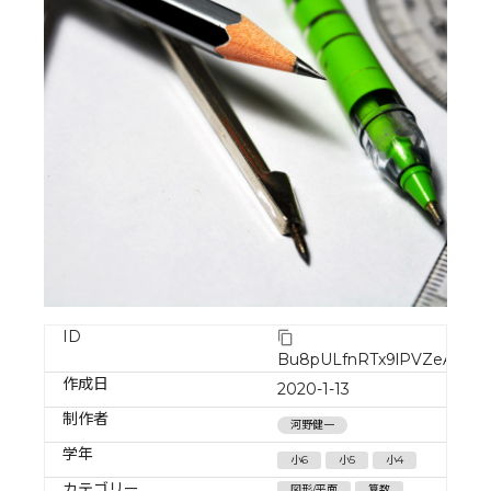
ID
Bu8pULfnRTx9lPVZeA8M
作成日
2020-1-13
制作者
河野健一
学年
小6
小5
小4
カテゴリー
図形/平面
算数