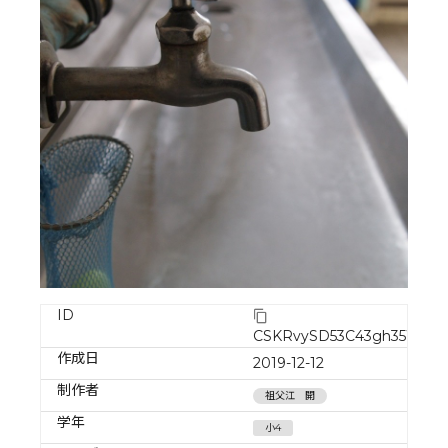
ID
CSKRvySD53C43gh35WNd
作成日
2019-12-12
制作者
祖父江 開
学年
小4