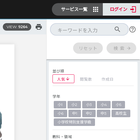
サービス一覧
ログイン
VIEW:
9264
リセット
検 索
並び順
人気
閲覧数
作成日
学年
小1
小2
小3
小4
小5
小6
中1
中2
中3
高校生
小学校特別支援学級
教科・領域