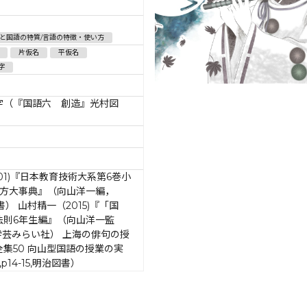
と国語の特質/言語の特徴・使い方
片仮名
平仮名
字
字（『国語六 創造』光村図
01)『日本教育技術大系第6巻小
え方大事典』（向山洋一編，
図書） 山村精一（2015)『「国
法則6年生編』（向山洋一監
9,学芸みらい社） 上海の俳句の授
集50 向山型国語の授業の実
p14-15,明治図書）