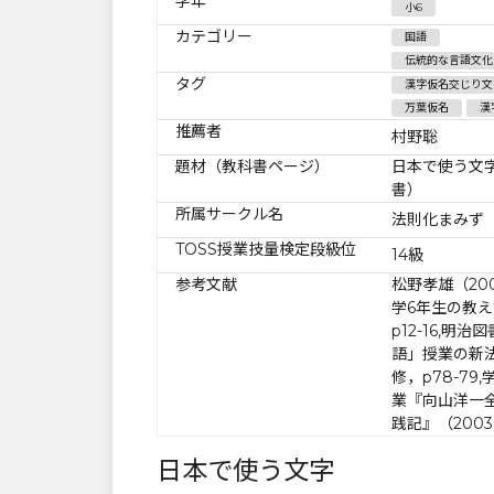
学年
小6
カテゴリー
国語
伝統的な言語文化
タグ
漢字仮名交じり文
万葉仮名
漢
推薦者
村野聡
題材（教科書ページ）
日本で使う文
書）
所属サークル名
法則化まみず
TOSS授業技量検定段級位
14級
参考文献
松野孝雄（20
学6年生の教
p12-16,明治
語」授業の新
修，p78-7
業『向山洋一全
践記』（2003,
日本で使う文字