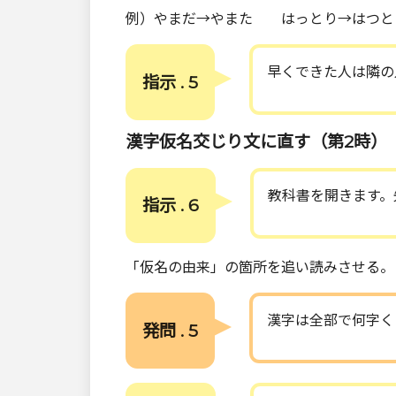
例）やまだ→やまた はっとり→はつと
早くできた人は隣の
指示 . 5
漢字仮名交じり文に直す（第2時）
教科書を開きます。
指示 . 6
「仮名の由来」の箇所を追い読みさせる。
漢字は全部で何字く
発問 . 5