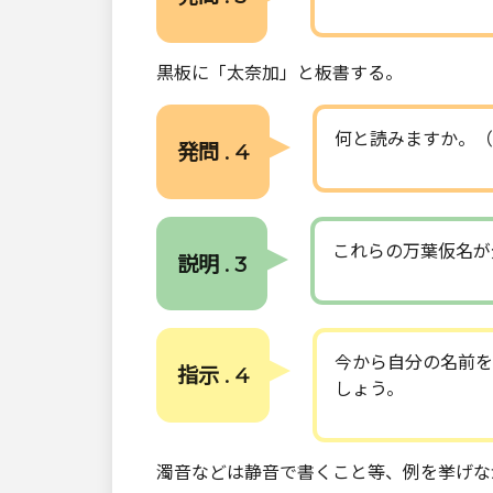
黒板に「太奈加」と板書する。
何と読みますか。（
発問 . 4
これらの万葉仮名が
説明 . 3
今から自分の名前を
指示 . 4
しょう。
濁音などは静音で書くこと等、例を挙げな