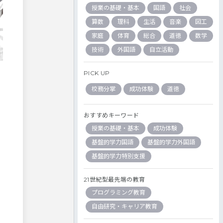
授業の基礎・基本
国語
社会
算数
理科
生活
音楽
図工
家庭
体育
総合
道徳
数学
技術
外国語
自立活動
PICK UP
校務分掌
成功体験
道徳
おすすめキーワード
授業の基礎・基本
成功体験
基盤的学力国語
基盤的学力外国語
基盤的学力特別支援
21世紀型最先端の教育
プログラミング教育
自由研究・キャリア教育