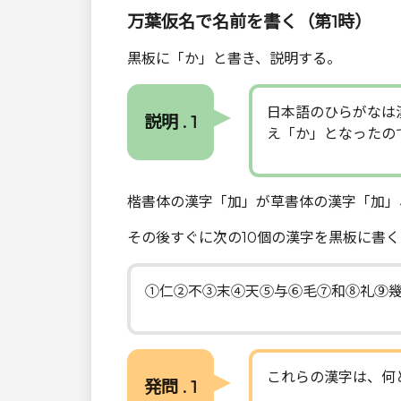
万葉仮名で名前を書く（第1時）
黒板に「か」と書き、説明する。
日本語のひらがなは
説明 . 1
え「か」となったの
楷書体の漢字「加」が草書体の漢字「加」
その後すぐに次の10個の漢字を黒板に書く
①仁②不③末④天⑤与⑥毛⑦和⑧礼⑨
これらの漢字は、何
発問 . 1