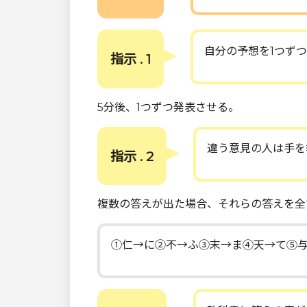
自分の予想を1つず
指示 . 1
5分後、1つずつ発表させる。
違う意見の人は手を
指示 . 2
複数の答えが出た場合、それらの答えを全
①仁→に②不→ふ③末→ま④天→て⑤