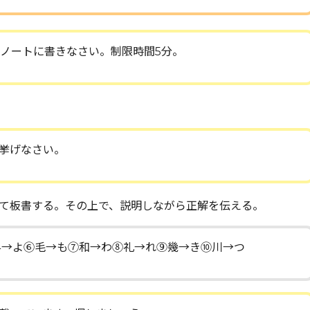
つノートに書きなさい。制限時間5分。
挙げなさい。
て板書する。その上で、説明しながら正解を伝える。
与→よ⑥毛→も⑦和→わ⑧礼→れ⑨幾→き⑩川→つ