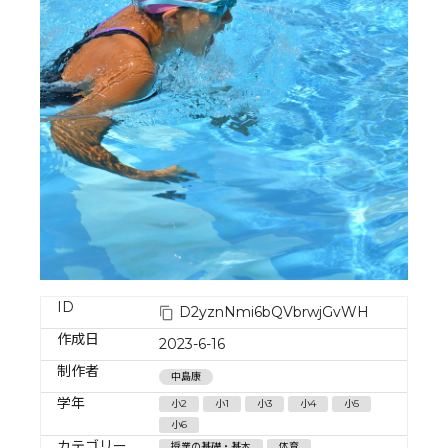
ID
D2yznNmi6bQVbrwjGvWH
作成日
2023-6-16
制作者
中島康
学年
小2
小1
小3
小4
小5
小6
カテゴリー
授業の基礎・基本
体育