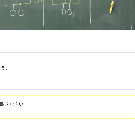
合う。
。
書きなさい。