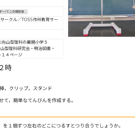
ギー/てこの規則性
育サークル／TOSS作州教育サー
む向山型理科の展開小学５
向山型理科研究会・明治図書・
３-１４ページ
２時
棒，クリップ，スタンド
せて，簡単なてんびんを作成する。
）を１個ずつ左右のどこにつるすとつり合うでしょうか。