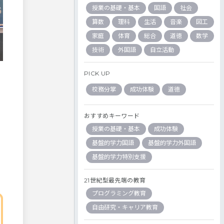
授業の基礎・基本
国語
社会
算数
理科
生活
音楽
図工
家庭
体育
総合
道徳
数学
技術
外国語
自立活動
PICK UP
校務分掌
成功体験
道徳
おすすめキーワード
授業の基礎・基本
成功体験
基盤的学力国語
基盤的学力外国語
基盤的学力特別支援
21世紀型最先端の教育
プログラミング教育
自由研究・キャリア教育