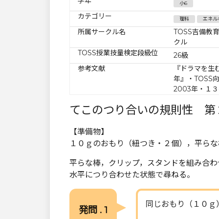
学年
小6
カテゴリー
理科
エネル
所属サークル名
TOSS吉備教
クル
TOSS授業技量検定段級位
26級
参考文献
『ドラマを生
年』・TOSS
2003年・１
てこのつり合いの規則性 第
【準備物】
１０ｇのおもり（紐つき・２個），平らな
平らな棒，クリップ，スタンドを組み合わ
水平につり合わせた状態で尋ねる。
同じおもり（１０ｇ
発問 . 1