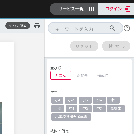
サービス一覧
ログイン
VIEW:
130
リセット
検 索
並び順
人気
閲覧数
作成日
学年
小1
小2
小3
小4
小5
小6
中1
中2
中3
高校生
小学校特別支援学級
教科・領域