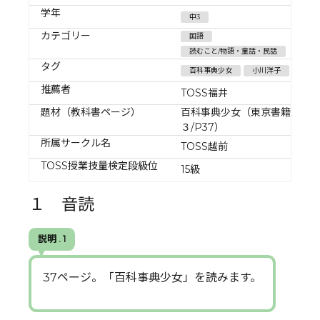
学年
中3
カテゴリー
国語
読むこと/物語・童話・民話
タグ
百科事典少女
小川洋子
推薦者
TOSS福井
題材（教科書ページ）
百科事典少女（東京書籍/中
３/P37）
所属サークル名
TOSS越前
TOSS授業技量検定段級位
15級
１ 音読
説明 . 1
37ページ。「百科事典少女」を読みます。