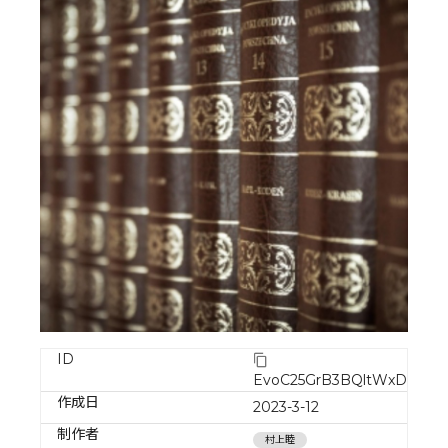
ID
EvoC25GrB3BQltWxD0R1
作成日
2023-3-12
制作者
村上睦