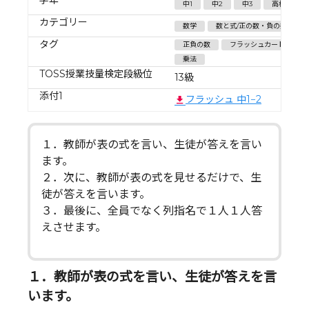
中1
中2
中3
高校生
カテゴリー
数学
数と式/正の数・負の数
タグ
正負の数
フラッシュカード
乗法
TOSS授業技量検定段級位
13級
添付1
フラッシュ 中1−2
１．教師が表の式を言い、生徒が答えを言い
ます。
２．次に、教師が表の式を見せるだけで、生
徒が答えを言います。
３．最後に、全員でなく列指名で１人１人答
えさせます。
１．教師が表の式を言い、生徒が答えを言
います。