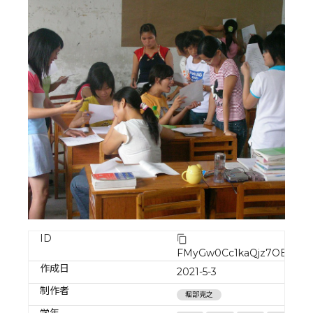
ID
FMyGw0Cc1kaQjz7OBLtR
作成日
2021-5-3
制作者
堀部克之
学年