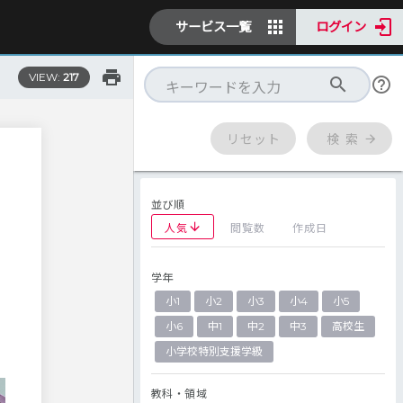
サービス一覧
ログイン
VIEW:
217
リセット
検 索
並び順
人気
閲覧数
作成日
学年
小1
小2
小3
小4
小5
小6
中1
中2
中3
高校生
小学校特別支援学級
教科・領域