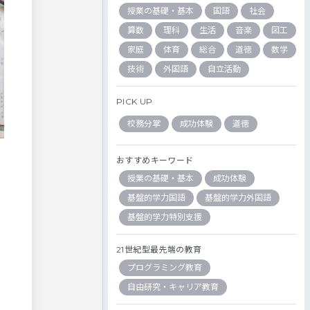
授業の基礎・基本
国語
社会
算数
理科
生活
音楽
図工
家庭
体育
総合
道徳
数学
技術
外国語
自立活動
PICK UP
校務分掌
成功体験
道徳
おすすめキーワード
授業の基礎・基本
成功体験
基盤的学力国語
基盤的学力外国語
基盤的学力特別支援
21世紀型最先端の教育
プログラミング教育
自由研究・キャリア教育