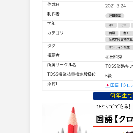
作成日
2021-8-24
制作者
津田泰至
学年
小1
小2
カテゴリー
国語
書くこ
伝統的な言語文化
タグ
オンライン授業
推薦者
堀田和秀
所属サークル名
TOSS淡路キ
TOSS授業技量検定段級位
5級
添付1
国語【クロ