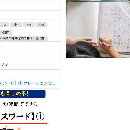
小3
小4
小5
小6
と/創作
と国語の特質/言語の特徴・使い方
ツツキ
スワード】① ナレーションなし