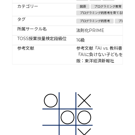
カテゴリー
国語
プログラミング教育
書
プログラミング的思考を育てる授業/プ
タグ
プログラミング的思考
プログラミ
所属サークル名
法則化PRIME
TOSS授業技量検定段級位
16級
参考文献
参考文献『AI vs. 教科書が
『AIに負けない子どもを育てる
版：東洋経済新報社