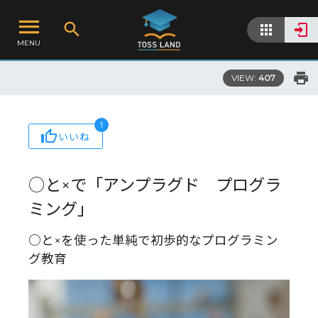
MENU
VIEW:
407
1
いいね
○と×で「アンプラグド プログラ
ミング」
○と×を使った単純で初歩的なプログラミン
グ教育