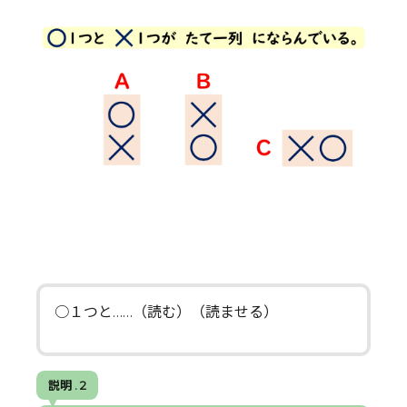
○１つと……（読む）（読ませる）
説明 . 2