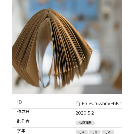
ID
Fp1vCtuwhneFhKmqrfcJ
作成日
2020-5-2
制作者
佐藤智彦
学年
小4
小5
小6