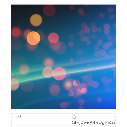
ID
GIHj0w8K8BOgP5GrapmQ