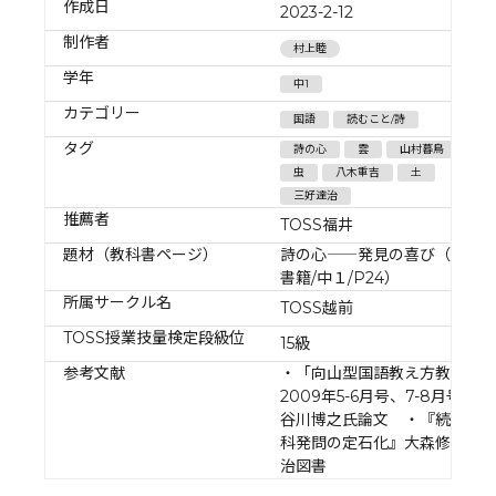
作成日
2023-2-12
制作者
村上睦
学年
中1
カテゴリー
国語
読むこと/詩
タグ
詩の心
雲
山村暮鳥
虫
八木重吉
土
三好達治
推薦者
TOSS福井
題材（教科書ページ）
詩の心――発見の喜び（東京
書籍/中１/P24）
所属サークル名
TOSS越前
TOSS授業技量検定段級位
15級
参考文献
・「向山型国語教え方教室」
2009年5-6月号、7-8月号の長
谷川博之氏論文 ・『続国語
科発問の定石化』大森修／明
治図書