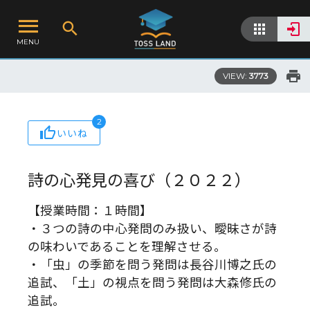
MENU
VIEW:
3773
2
いいね
詩の心――発見の喜び（２０２２）
【授業時間：１時間】
・３つの詩の中心発問のみ扱い、曖昧さが詩
の味わいであることを理解させる。
・「虫」の季節を問う発問は長谷川博之氏の
追試、「土」の視点を問う発問は大森修氏の
追試。