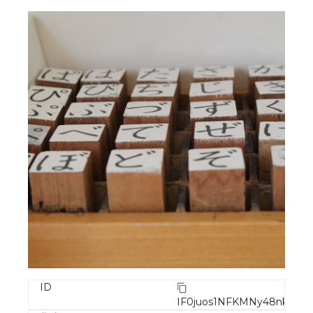
ID
IF0juos1NFKMNy48nkrG