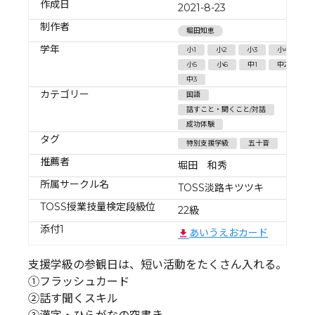
作成日
2021-8-23
制作者
堀田知恵
学年
小1
小2
小3
小4
小5
小6
中1
中2
中3
カテゴリー
国語
話すこと・聞くこと/対話
成功体験
タグ
特別支援学級
五十音
推薦者
堀田 和秀
所属サークル名
TOSS淡路キツツキ
TOSS授業技量検定段級位
22級
添付1
あいうえおカード
支援学級の参観日は、短い活動をたくさん入れる。
①フラッシュカード
②話す聞くスキル