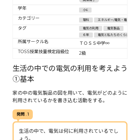
学年
小6
カテゴリー
理科
エネルギー/電気・電流
タグ
電気の利用
電気製品
６年
電気と私たちのくらし
所属サークル名
ＴＯＳＳ中学∞
TOSS授業技量検定段級位
2級
生活の中での電気の利用を考えよう
①基本
家の中の電気製品の図を用いて、電気がどのように
利用されているかを書き込む活動をする。
発問 . 1
生活の中で、電気は何に利用されているでし
ょう。