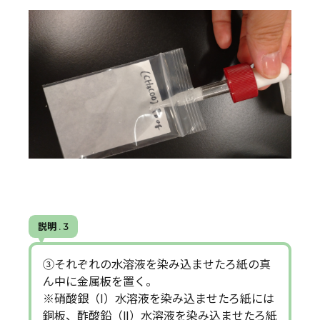
説明 . 3
③それぞれの水溶液を染み込ませたろ紙の真
ん中に金属板を置く。
※硝酸銀（Ⅰ）水溶液を染み込ませたろ紙には
銅板、酢酸鉛（Ⅱ）水溶液を染み込ませたろ紙