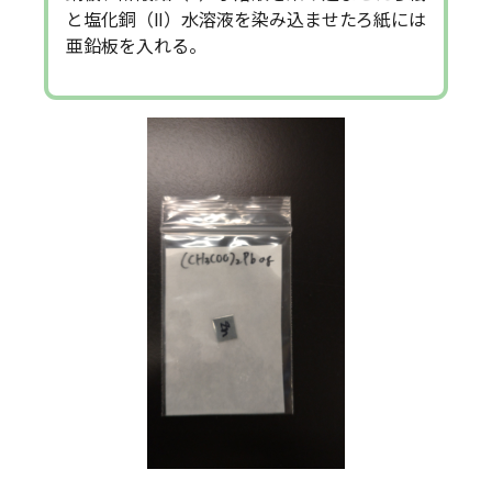
と塩化銅（Ⅱ）水溶液を染み込ませたろ紙には
亜鉛板を入れる。