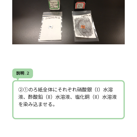
説明 . 2
②①のろ紙全体にそれぞれ硝酸銀（Ⅰ）水溶
液、酢酸鉛（Ⅱ）水溶液、塩化銅（Ⅱ）水溶液
を染み込ませる。