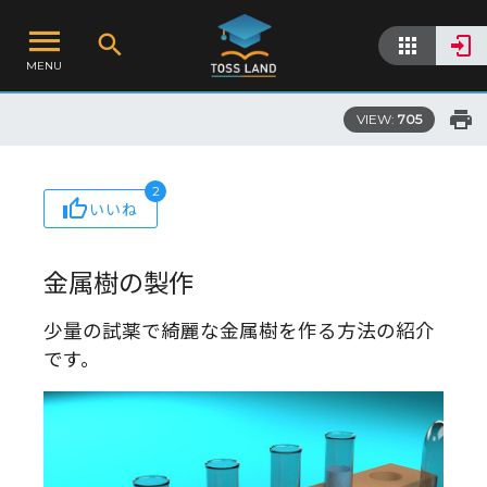
MENU
VIEW:
705
2
いいね
金属樹の製作
少量の試薬で綺麗な金属樹を作る方法の紹介
です。