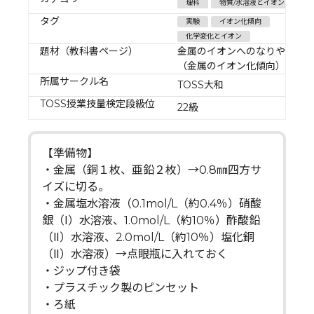
理科
物質/水溶液とイオン
タグ
実験
イオン化傾向
化学変化とイオン
題材（教科書ページ）
金属のイオンへのなりやすさ
（金属のイオン化傾向）
所属サークル名
TOSS大和
TOSS授業技量検定段級位
22級
【準備物】
・金属（銅１枚、亜鉛２枚）→0.8㎜四方サ
イズに切る。
・金属塩水溶液（0.1mol/L（約0.4％）硝酸
銀（Ⅰ）水溶液、1.0mol/L（約10％）酢酸鉛
（Ⅱ）水溶液、2.0mol/L（約10％）塩化銅
（Ⅱ）水溶液）→点眼瓶に入れておく
・ジップ付き袋
・プラスチック製のピンセット
・ろ紙