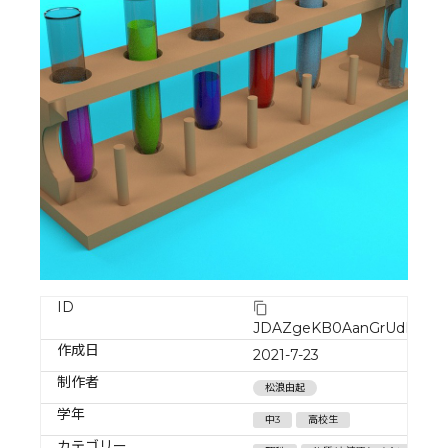
ID
JDAZgeKB0AanGrUdF8Lt
作成日
2021-7-23
制作者
松浪由起
学年
中3
高校生
カテゴリー