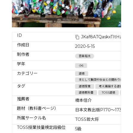
ID
JKaf8ATQaskxTItHz1iD
作成日
2020-5-15
制作者
宮森裕太
学年
小6
カテゴリー
道徳
主として集団や社会との関わりに関するこ
タグ
道徳授業
考え議論する道徳
道徳教科書
TOSS道徳
道徳
推薦者
橋本信介
題材（教科書ページ）
日本文教出版P170～173
所属サークル名
TOSS若大将
TOSS授業技量検定段級位
5級