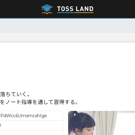
落ちていく。
をノート指導を通して習得する。
PdWcc6UmsmcshIge
0