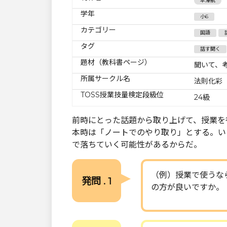
本澤航
学年
小6
カテゴリー
国語
タグ
話す聞く
題材（教科書ページ）
聞いて、
所属サークル名
法則化彩
TOSS授業技量検定段級位
24級
前時にとった話題から取り上げて、授業を
本時は「ノートでのやり取り」とする。い
で落ちていく可能性があるからだ。
（例）授業で使うな
発問 . 1
の方が良いですか。