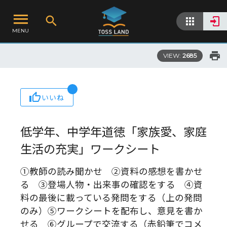
MENU
VIEW:
2685
いいね
低学年、中学年道徳「家族愛、家庭
生活の充実」ワークシート
①教師の読み聞かせ ②資料の感想を書かせ
る ③登場人物・出来事の確認をする ④資
料の最後に載っている発問をする（上の発問
のみ）⑤ワークシートを配布し、意見を書か
せる ⑥グループで交流する（赤鉛筆でコメ