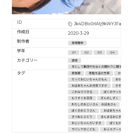
ID
Jk4DBo0rlAtj9kWYJFaD
作成日
2020-3-29
制作者
保坂雅幸
学年
小1
小2
小3
小4
カテゴリー
道徳
主として集団や社会との関わりに関すること/
タグ
家族愛
家庭生活の充実
かやねずみ
だっておにいちゃんだもん
おかあさん
おばあちゃんお元気ですか
かぞくとお
これならできる
ぼくのサッカーシュ
もうすぐお正月
ぎんのしずく
ぼく
わたしのおじいさん おばあさん
だい
ぼくのおとうさん
おばあちゃんのおふ
きつねとぶどう
まんまるおにぎり
おじいちゃんだいすき
ぼくもがんばる
サバンナのこども
おふろプール