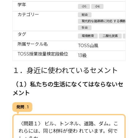
学年
小5
小6
カテゴリー
総合
現代的な諸課題に対応 する横断的・総合
社会
タグ
環境教育
二酸化炭素
CO２
所属サークル名
TOSS山風
TOSS授業技量検定段級位
13級
１．身近に使われているセメント
（１）私たちの生活になくてはならないセ
メント
発問 . 1
〈問題１〉 ビル、トンネル、道路、ダム。こ
れらには、同じ材料が使わ れています。何で