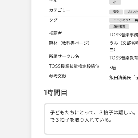
学年
小1
カテゴリー
音楽
ふしづ
タグ
こころのうた 共
身体表現
推薦者
TOSS音楽事
題材（教科書ページ）
うみ（文部省
曲）
所属サークル名
TOSS音楽教
TOSS授業技量検定段級位
3級
参考文献
飯田清美氏「
1時間目
子どもたちにとって、３拍子は難しい
で３拍子を取り入れている。