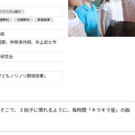
くり/リズム遊び
通教材
共通教材
新曲指導
務局
唱歌、林柳波作詞、井上武士作
育研究会
子どもノリノリ歌唱授業」
。そこで、３拍子に慣れるように、毎時間「キラキラ星」の曲