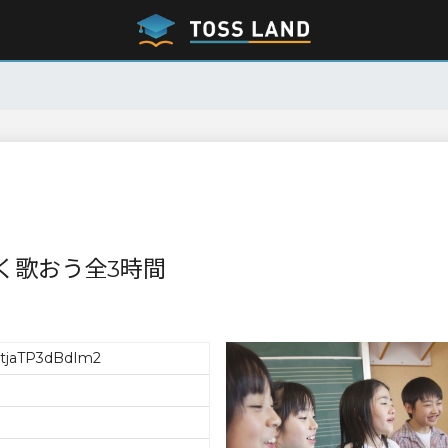
く歌おう全3時間
tjaTP3dBdIm2