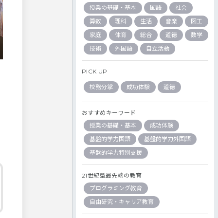
授業の基礎・基本
国語
社会
算数
理科
生活
音楽
図工
家庭
体育
総合
道徳
数学
技術
外国語
自立活動
PICK UP
校務分掌
成功体験
道徳
おすすめキーワード
授業の基礎・基本
成功体験
基盤的学力国語
基盤的学力外国語
基盤的学力特別支援
21世紀型最先端の教育
プログラミング教育
自由研究・キャリア教育