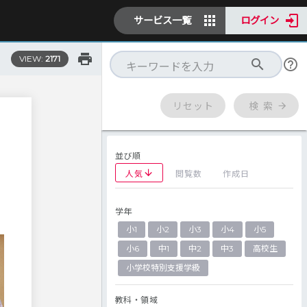
サービス一覧
ログイン
VIEW:
2171
リセット
検 索
並び順
人気
閲覧数
作成日
学年
小1
小2
小3
小4
小5
小6
中1
中2
中3
高校生
小学校特別支援学級
教科・領域