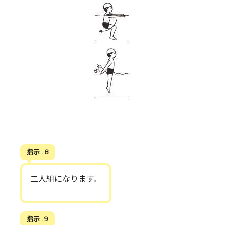
指示 . 8
二人組になります。
指示 . 9