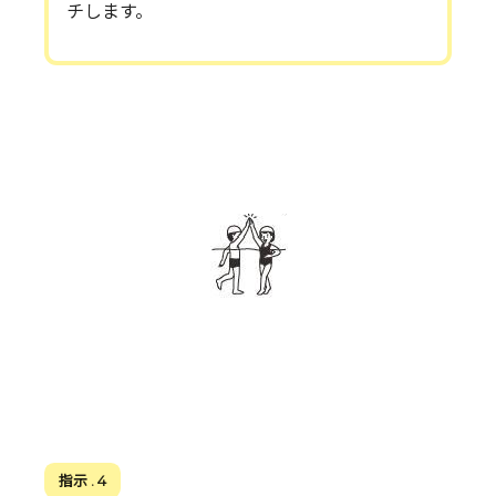
チします。
指示 . 4