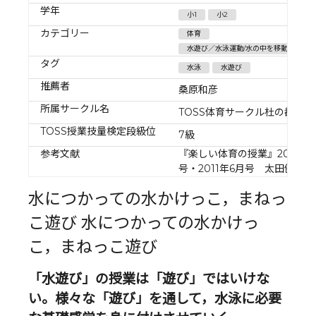
学年
小1
小2
カテゴリー
体育
水遊び／水泳運動/水の中を移動する運
タグ
水泳
水遊び
推薦者
桑原和彦
所属サークル名
TOSS体育サークル杜の都
TOSS授業技量検定段級位
7級
参考文献
『楽しい体育の授業』2009年
号・2011年6月号 太田健二論
水につかっての水かけっこ，まねっ
こ遊び 水につかっての水かけっ
こ，まねっこ遊び
「水遊び」の授業は「遊び」ではいけな
い。様々な「遊び」を通して，水泳に必要