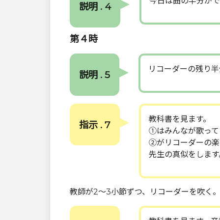
今日は曲の半分がで
説明 . 4
第４時
リコーダーの残り半
説明 . 5
教科書を見ます。
指示 . 7
①はみんなが歌って
②がリコーダーの楽
先生の真似をします
教師が2～3小節ずつ、リコーダーを吹く