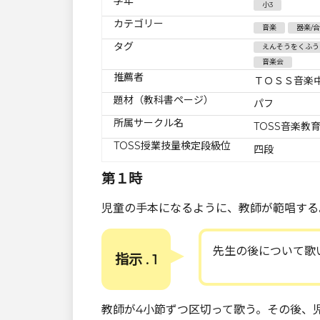
学年
小3
カテゴリー
音楽
器楽/
タグ
えんそうをくふう
音楽会
推薦者
ＴＯＳＳ音楽
題材（教科書ページ）
パフ
所属サークル名
TOSS音楽教
TOSS授業技量検定段級位
四段
第１時
児童の手本になるように、教師が範唱する
先生の後について歌
指示 . 1
教師が4小節ずつ区切って歌う。その後、