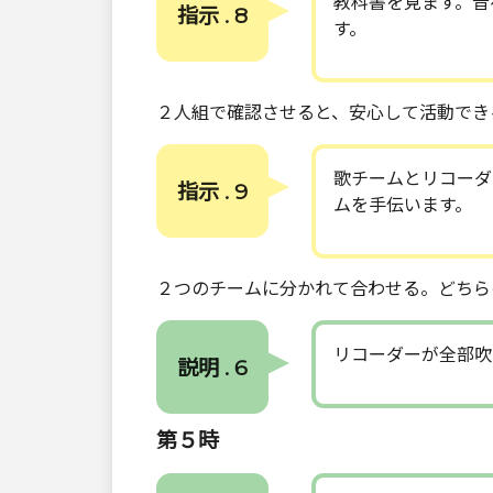
教科書を見ます。音
指示 . 8
す。
２人組で確認させると、安心して活動でき
歌チームとリコーダ
指示 . 9
ムを手伝います。
２つのチームに分かれて合わせる。どちら
リコーダーが全部吹
説明 . 6
第５時