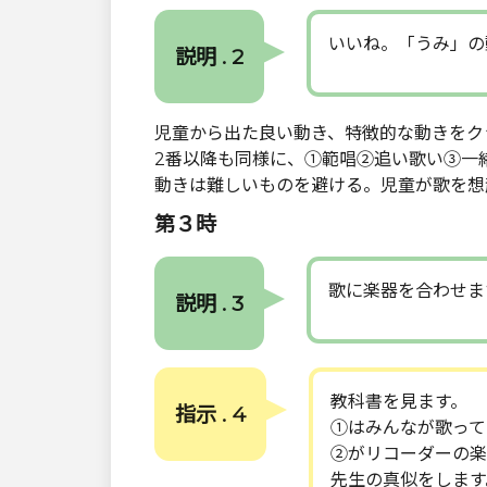
いいね。「うみ」の
説明 . 2
児童から出た良い動き、特徴的な動きをク
2番以降も同様に、①範唱②追い歌い③一
動きは難しいものを避ける。児童が歌を想
第３時
歌に楽器を合わせま
説明 . 3
教科書を見ます。
指示 . 4
①はみんなが歌って
②がリコーダーの楽
先生の真似をします