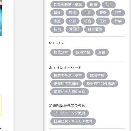
授業の基礎・基本
国語
社会
算数
理科
生活
音楽
図工
家庭
体育
総合
道徳
数学
技術
外国語
自立活動
PICK UP
校務分掌
成功体験
道徳
おすすめキーワード
授業の基礎・基本
成功体験
基盤的学力国語
基盤的学力外国語
基盤的学力特別支援
21世紀型最先端の教育
プログラミング教育
自由研究・キャリア教育
入