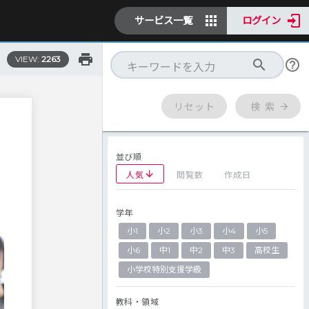
サービス一覧
ログイン
VIEW:
2263
リセット
検 索
並び順
人気
閲覧数
作成日
学年
小1
小2
小3
小4
小5
小6
中1
中2
中3
高校生
小学校特別支援学級
教科・領域