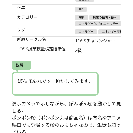
学年
中3
カテゴリー
理科
授業の基礎・基本
エネルギー/力学的エネルギー
タグ
エネルギー
エネルギー変換
所属サークル名
TOSSチャレンジャー
TOSS授業技量検定段級位
2級
説明 . 1
ぽんぽん丸です。動かしてみます。
演示カメラで示しながら、ぽんぽん船を動かして見
せる。
ポンポン船（ポンポン丸は商品名）は有名なアニメ
映画でも登場する船のおもちゃなので、生徒も知っ
ている。